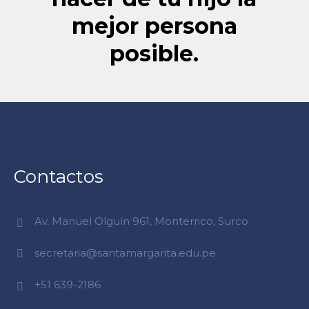
mejor persona
posible.
Contactos
Av. Manuel Olguín 961, Monterrico, Surco
secretaria@santamargarita.edu.pe
+51 639-2186