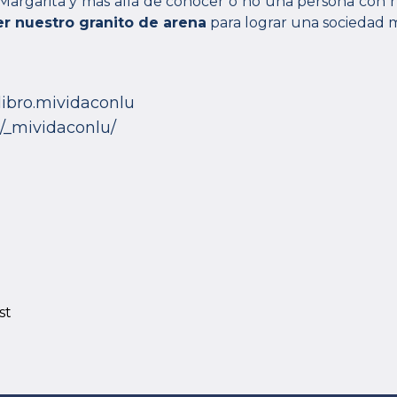
argarita y más allá de conocer o no una persona con h
r nuestro granito de arena
para lograr una sociedad m
libro.mividaconlu
/_mividaconlu/
st