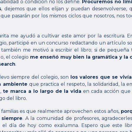
habilidad o condición no los define.
Procuremos no limi
s
, dejemos que ellos elijan y puedan desenvolverse,
que pasarán por los mismos ciclos que nosotros, nos t
ita me ayudó a cultivar este amor por la escritura. En
gio, participé en un concurso redactando un artículo so
también me motivó a escribir el libro; si de pequeña 
do, el colegio
me enseñó muy bien la gramática y la 
search
.
levo siempre del colegio, son
los valores que se viví
un ambiente
que practica el respeto, la solidaridad, la
l,
te marca a lo largo de la vida
en cada acción que r
o del libro.
 familias es que realmente aprovechen estos años,
por
 siempre
. A la comunidad de profesores, agradecerle
 el día de hoy como exalumna. Espero que este libr