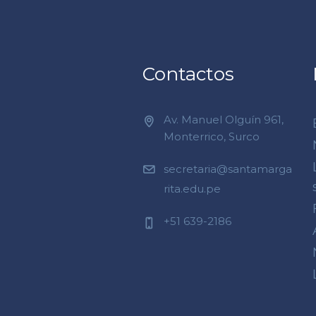
Contactos
Av. Manuel Olguín 961,
Monterrico, Surco
secretaria@santamarga
rita.edu.pe
+51 639-2186