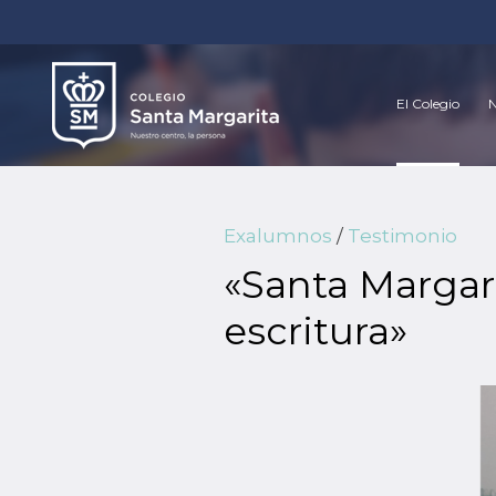
El Colegio
N
Exalumnos
/
Testimonio
«Santa Margari
escritura»