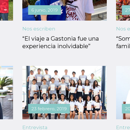
6 junio, 2019
27
Nos escriben
Nos e
“El viaje a Gastonia fue una
“Som
experiencia inolvidable”
famil
23 febrero, 2019
20
Entrevista
Entre