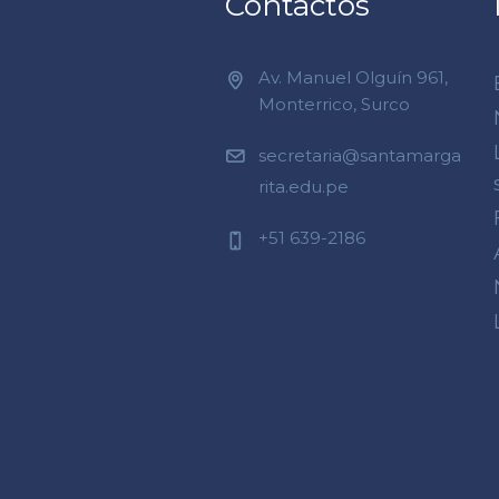
Contactos
Av. Manuel Olguín 961,
Monterrico, Surco
secretaria@santamarga
rita.edu.pe
+51 639-2186