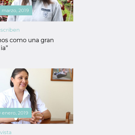
 marzo, 2019
scriben
os como una gran
ia”
 enero, 2019
vista