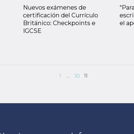
Nuevos exámenes de
“Para
certificación del Currículo
escr
Británico: Checkpoints e
el a
IGCSE
1
10
…
11