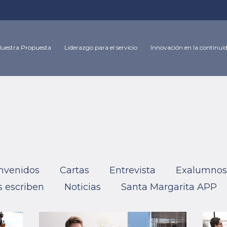
uestra Propuesta
Liderazgo para el servicio
Innovación en la continui
Novedades
Home
/
Novedades
nvenidos
Cartas
Entrevista
Exalumnos
 escriben
Noticias
Santa Margarita APP